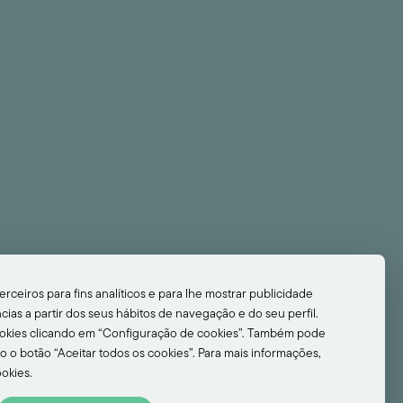
NÓS!
Descubra A História Do Nosso
Hotel E Seja Uma Das
Personagens Deste Conto De
Fadas.
If You’d Like To Know All The Stories About
Our Hotel And Become A Main Character
On This Fairytale Of Ours.
erceiros para fins analíticos e para lhe mostrar publicidade
ias a partir dos seus hábitos de navegação e do seu perfil.
ookies clicando em “Configuração de cookies”. Também pode
SUBSCREVER
o o botão “Aceitar todos os cookies”. Para mais informações,
ookies.