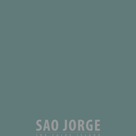
HOTEL SÃO JORGE GARDEN
VELAS
Uma vista incrível para o Oceano Atlântico.
Você pode apreciar a vista do Pico e do Faial para relaxar e se
inspirar na natureza.
VER DISPONIBILIDADE