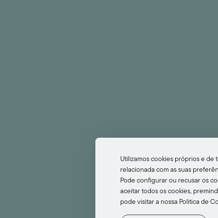
+351 292 679 500
Chamada para rede fixa nacional)
info@fontetravel.com
Livro de Reclamações
Edição de Reserva
wsletter
Utilizamos cookies próprios e de t
relacionada com as suas preferênc
Pode configurar ou recusar os c
aceitar todos os cookies, premind
pode visitar a nossa Politica de C