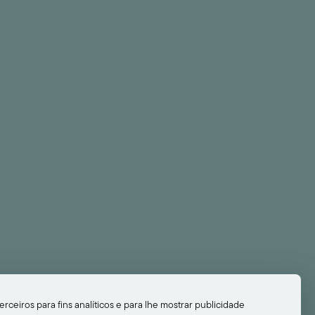
JUNTE-SE A
NÓS!
Descubra A História Do Nosso
Hotel E Seja Uma Das
Personagens Deste Conto De
Fadas.
If You’d Like To Know All The Stories About
Our Hotel And Become A Main Character
On This Fairytale Of Ours.
erceiros para fins analíticos e para lhe mostrar publicidade