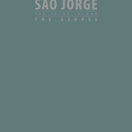
Se pretende parar de receber a nossa newsletter, Clique aqui.
SAO JORGE
FAIAL
Subscreva para conhecer de antemão as ofertas exclusivas, os 
novidades.