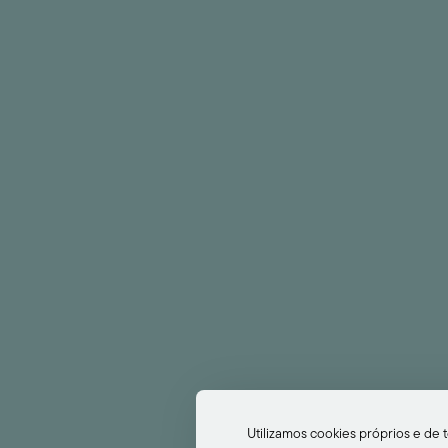
TELEFONE
+351 292 679 500
Chamada para rede fixa nacional)
info@fontetravel.com
Livro de Reclamações
Edição de Reserva
wsletter
Utilizamos cookies próprios e de t